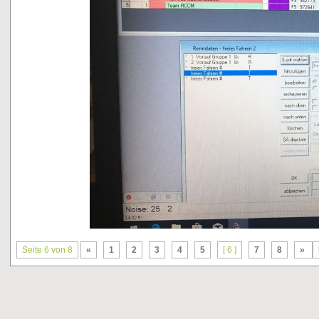
Seite 6 von 8
«
1
2
3
4
5
[ 6 ]
7
8
»