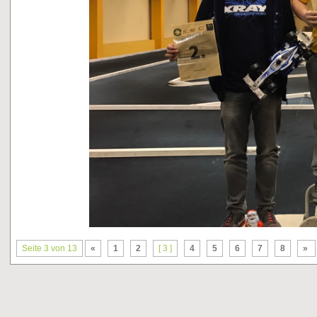
Seite 3 von 13
«
1
2
[ 3 ]
4
5
6
7
8
»