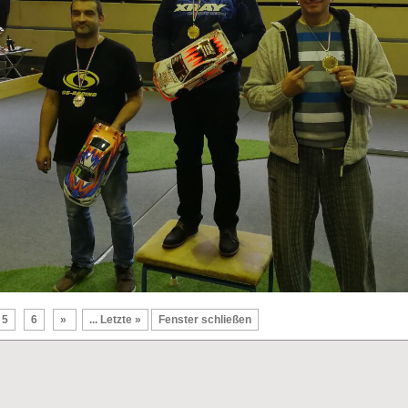
5
6
»
... Letzte »
Fenster schließen