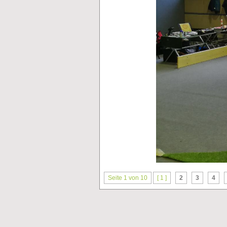
Seite 1 von 10
[ 1 ]
2
3
4