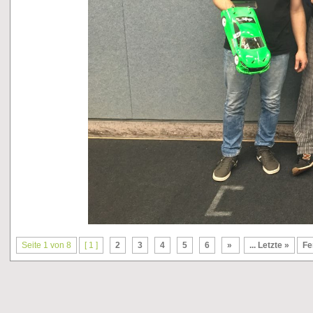
Seite 1 von 8
[ 1 ]
2
3
4
5
6
»
... Letzte »
Fe